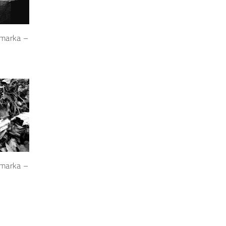
tmarka –
tmarka –