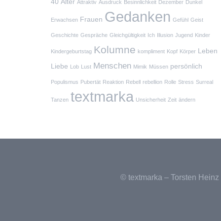
40
Alter
Attraktiv
Ausdruck
Besinnlichkeit
Dezember
Dunkel
Gedanken
Frauen
Erwachsen
Gefühl
Geist
Geschichte
Gespräche
Gleichgültigkeit
Ich
Illusion
Jugend
Kinder
Kolumne
Leben
Kindergeburtstag
kompliment
Kopf
Körper
Menschen
Liebe
persönlich
Lob
Lust
Mimik
Müssen
Populismus
Pubertät
Reaktion
Rebell
rebellion
Rolle
Stress
Surreal
textmarka
Tanzen
Unsicherheit
Zeit
ändern
© textmarka – Torsten Heinz