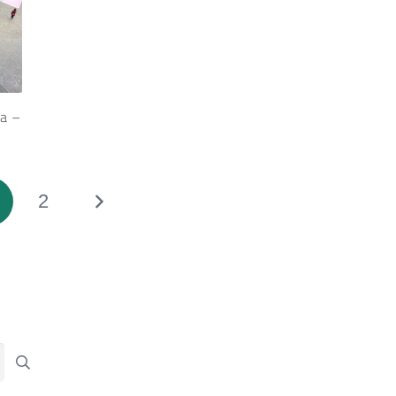
a –
2