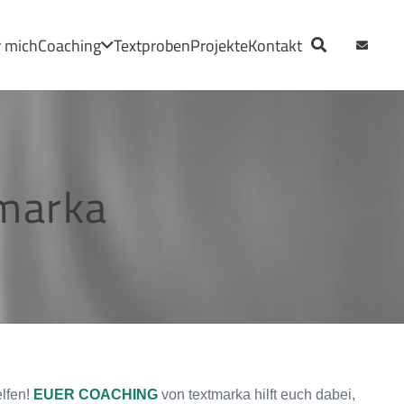
 mich
Coaching
Textproben
Projekte
Kontakt
marka
elfen!
EUER COACHING
von textmarka hilft euch dabei,