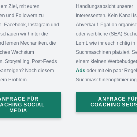
em Ziel, mit euren
Handlungsabsicht unserer
ten und Followern zu
Interessenten. Kein Kanal i
en. Facebook, Instagram und
Abverkauf. Egal ob organis
schauen wir hinter die
oder werbliche (SEA) Suche
nd lernen Mechaniken, die
Lernt, wie ihr euch richtig in
sches Wachstum
Suchmaschinen platziert. Se
. Storytelling, Post-Feeds
einem kleinen Werbebudget
eanzeigen? Nach diesem
Ads
oder mit ein paar Rege
ein Problem.
Suchmaschinenoptimierung
ANFRAGE FÜR
ANFRAGE FÜ
ACHING SOCIAL
COACHING SEO/
MEDIA