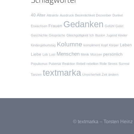
40
Alter
Attraktiv
Ausdruck
Besinnlichkeit
Dezember
Dunkel
Gedanken
Frauen
Erwachsen
Gefühl
Geist
Geschichte
Gespräche
Gleichgültigkeit
Ich
Illusion
Jugend
Kinder
Kolumne
Leben
Kindergeburtstag
kompliment
Kopf
Körper
Menschen
Liebe
persönlich
Lob
Lust
Mimik
Müssen
Populismus
Pubertät
Reaktion
Rebell
rebellion
Rolle
Stress
Surreal
textmarka
Tanzen
Unsicherheit
Zeit
ändern
© textmarka – Torsten Heinz