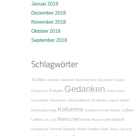
Januar 2019
Dezember 2018
November 2018
Oktober 2018
September 2018
Schlagwörter
40
Alter
Attraktiv
Ausdruck
Besinnlichkeit
Dezember
Dunkel
Gedanken
Frauen
Erwachsen
Gefühl
Geist
Geschichte
Gespräche
Gleichgültigkeit
Ich
Illusion
Jugend
Kinder
Kolumne
Leben
Kindergeburtstag
kompliment
Kopf
Körper
Menschen
Liebe
persönlich
Lob
Lust
Mimik
Müssen
Populismus
Pubertät
Reaktion
Rebell
rebellion
Rolle
Stress
Surreal